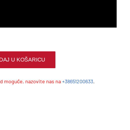
DAJ U KOŠARICU
od moguće, nazovite nas na
+38651200633
.