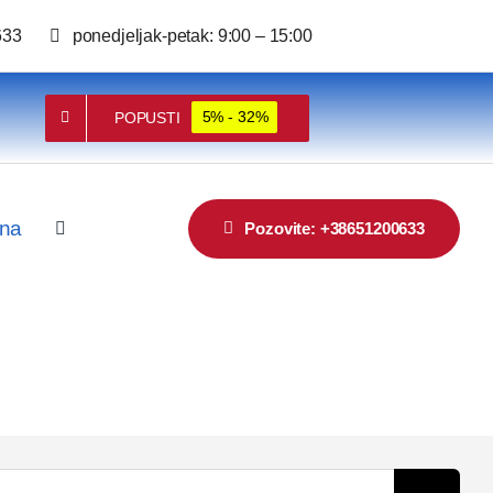
633
ponedjeljak-petak: 9:00 – 15:00
POPUSTI
5% - 32%
ina
Pozovite: +38651200633