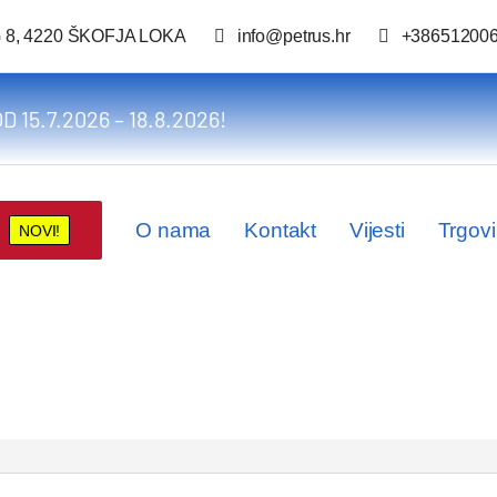
 8, 4220 ŠKOFJA LOKA
info@petrus.hr
+38651200
D 15.7.2026 – 18.8.2026!
O nama
Kontakt
Vijesti
Trgov
NOVI!