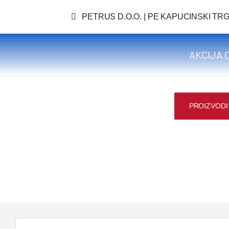
Skip
PETRUS D.O.O. | PE KAPUCINSKI TRG
to
content
AKCIJA O
PROIZVODI
Search