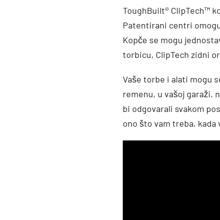
ToughBuilt® ClipTech™ ko
Patentirani centri omogu
Kopče se mogu jednostavno
torbicu, ClipTech zidni org
Vaše torbe i alati mogu s
remenu, u vašoj garaži, n
bi odgovarali svakom poslu
ono što vam treba, kada 