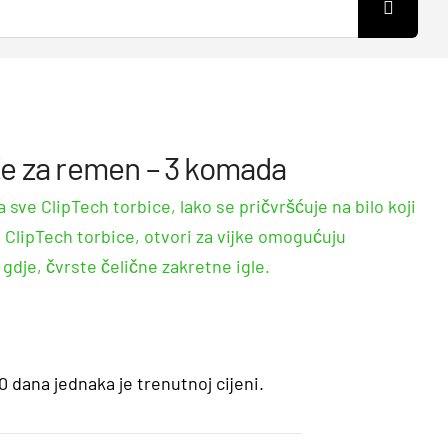
e za remen – 3 komada
 sve ClipTech torbice, lako se pričvršćuje na bilo koji
 ClipTech torbice, otvori za vijke omogućuju
 gdje, čvrste čelične zakretne igle.
0 dana jednaka je trenutnoj cijeni.