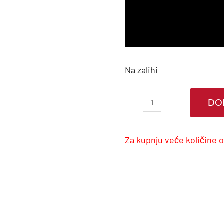
Na zalihi
DO
ClipTech™
kopče
za
Za kupnju veće količine 
remen
-
3
komada
količina