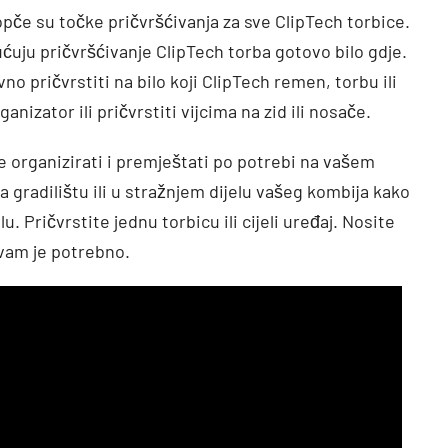
pče su točke pričvršćivanja za sve ClipTech torbice.
ćuju pričvršćivanje ClipTech torba gotovo bilo gdje.
 pričvrstiti na bilo koji ClipTech remen, torbu ili
anizator ili pričvrstiti vijcima na zid ili nosače.
e organizirati i premještati po potrebi na vašem
a gradilištu ili u stražnjem dijelu vašeg kombija kako
. Pričvrstite jednu torbicu ili cijeli uređaj. Nosite
vam je potrebno.