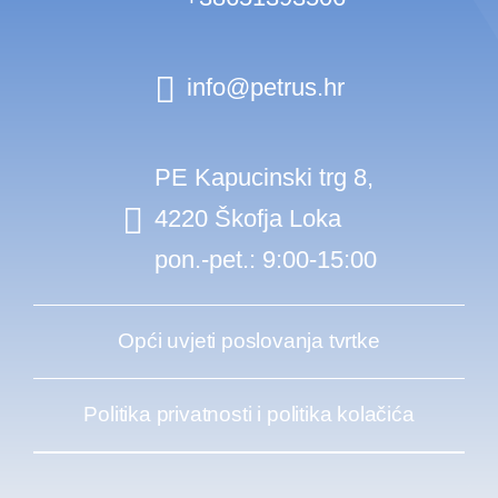
info@petrus.hr
PE Kapucinski trg 8,
4220 Škofja Loka
pon.-pet.: 9:00-15:00
Opći uvjeti poslovanja tvrtke
Politika privatnosti i politika kolačića