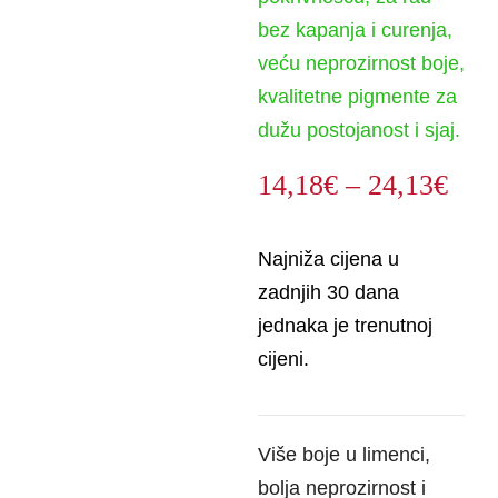
bez kapanja i curenja,
veću neprozirnost boje,
kvalitetne pigmente za
dužu postojanost i sjaj.
Ras
14,18
€
–
24,13
€
cije
od
Najniža cijena u
14,
zadnjih 30 dana
do
jednaka je trenutnoj
24,
cijeni.
Više boje u limenci,
bolja neprozirnost i