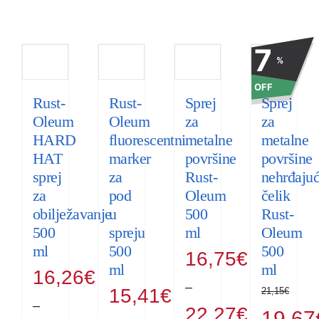
7
%
OFF
Rust-
Rust-
Sprej
Sprej
Oleum
Oleum
za
za
HARD
fluorescentni
metalne
metalne
HAT
marker
površine
površine
sprej
za
Rust-
nehrđajuć
za
pod
Oleum
čelik
obilježavanje
u
500
Rust-
500
spreju
ml
Oleum
ml
500
500
16,75
€
ml
ml
16,26
€
–
15,41
€
21,15
€
–
Raspon
22,27
€
Izvorna
19,67