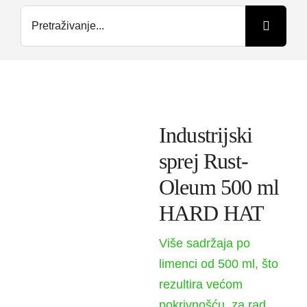
Search
for:
Kontakt
O nama
Industrijski
sprej Rust-
Oleum 500 ml
HARD HAT
Više sadržaja po
limenci od 500 ml, što
rezultira većom
pokrivnošću, za rad