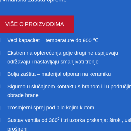
proizvoda
proizvoda
proizvoda
VIŠE O PROIZVODIMA
Veći kapacitet – temperature do 900 ℃
Ekstremna opterećenja gdje drugi ne uspijevaju
održavaju i nastavljaju smanjivati ​​trenje
Bolja zaštita – materijal otporan na keramiku
Sigurno u slučajnom kontaktu s hranom ili u područj
obrade hrane
Trosmjerni sprej pod bilo kojim kutom
Sustav ventila od 360⁰ i tri uzorka prskanja: široki, us
prošireni