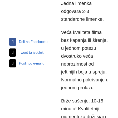
Jedna limenka
odgovara 2-3
standardne limenke.
Veća kvaliteta filma
bez kapanja ili širenja,
Deli na Facebooku
u jednom potezu
Tweet ta izdelek
dvostruko veća
Pošlji po e-mailu
neprozirnost od
jeftinijih boja u spreju.
Normalno pokrivanje u
jednom prolazu.
Brže sušenje: 10-15
minuta! Kvalitetniji
pigmenti za duži sjaj i