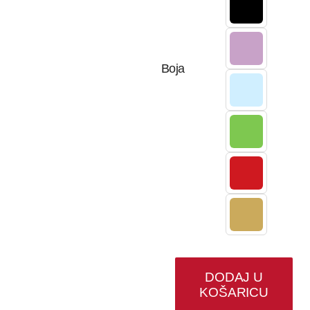
Boja
DODAJ U
KOŠARICU
Industrijski