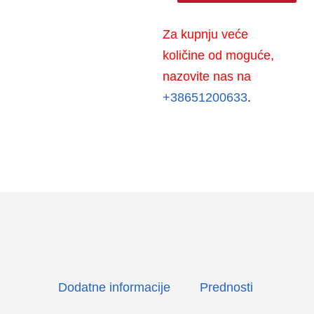
sprej
Rust-
Za kupnju veće
Oleum
količine od moguće,
500
nazovite nas na
ml
+38651200633
.
HARD
HAT
količina
Dodatne informacije
Prednosti