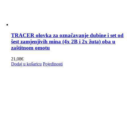
TRACER olovka za označavanje dubine i set od
šest zamjenjivih mina (4x 2B i 2x žuta) oba u
zaštitnom omotu
21,08
€
Dodaj u košaricu
Pojedinosti