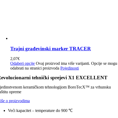
Trajni građevinski marker TRACER
2,07
€
Odaberi opcije
Ovaj proizvod ima više varijanti. Opcije se mogu
odabrati na stranici proizvoda
Pojedinosti
evolucionarni tehnički sprejevi X1 EXCELLENT
 jedinstvenom keramičkom tehnologijom BoroTecX™ za vrhunsku
aštitu opreme
iše o proizvodima
Veći kapacitet – temperature do 900 ℃