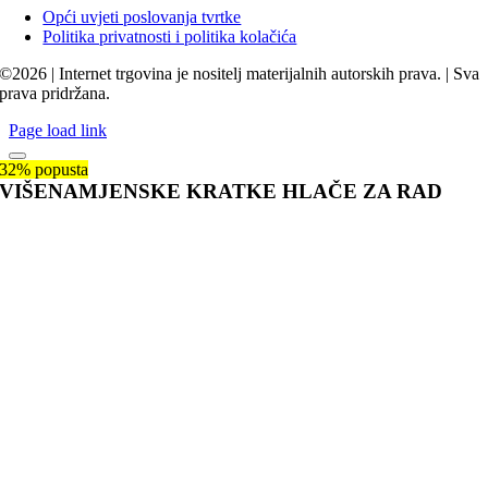
Opći uvjeti poslovanja tvrtke
Politika privatnosti i politika kolačića
©2026 | Internet trgovina je nositelj materijalnih autorskih prava. | Sva
prava pridržana.
Page load link
32% popusta
VIŠENAMJENSKE KRATKE HLAČE ZA RAD