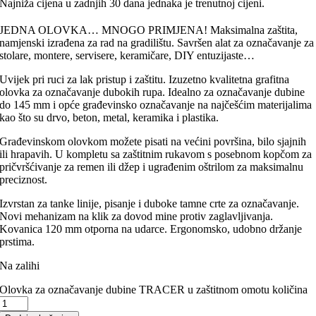
Najniža cijena u zadnjih 30 dana jednaka je trenutnoj cijeni.
JEDNA OLOVKA… MNOGO PRIMJENA! Maksimalna zaštita,
namjenski izrađena za rad na gradilištu. Savršen alat za označavanje za
stolare, montere, servisere, keramičare, DIY entuzijaste…
Uvijek pri ruci za lak pristup i zaštitu. Izuzetno kvalitetna grafitna
olovka za označavanje dubokih rupa. Idealno za označavanje dubine
do 145 mm i opće građevinsko označavanje na najčešćim materijalima
kao što su drvo, beton, metal, keramika i plastika.
Građevinskom olovkom možete pisati na većini površina, bilo sjajnih
ili hrapavih. U kompletu sa zaštitnim rukavom s posebnom kopčom za
pričvršćivanje za remen ili džep i ugrađenim oštrilom za maksimalnu
preciznost.
Izvrstan za tanke linije, pisanje i duboke tamne crte za označavanje.
Novi mehanizam na klik za dovod mine protiv zaglavljivanja.
Kovanica 120 mm otporna na udarce. Ergonomsko, udobno držanje
prstima.
Na zalihi
Olovka za označavanje dubine TRACER u zaštitnom omotu količina