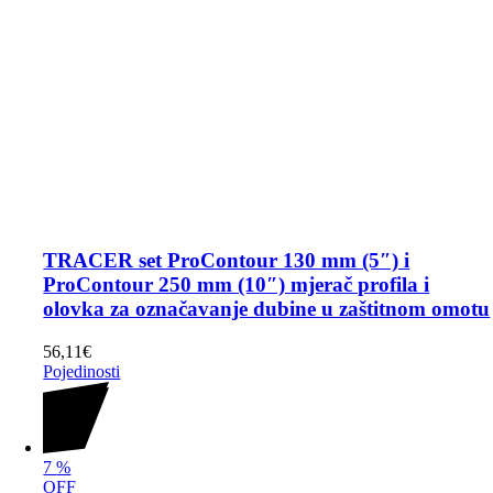
TRACER set ProContour 130 mm (5″) i
ProContour 250 mm (10″) mjerač profila i
olovka za označavanje dubine u zaštitnom omotu
56,11
€
Pojedinosti
7
%
OFF