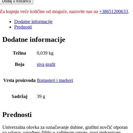
Dodaj u košaricu
Za kupnju veće količine od moguće, nazovite nas na
+38651200633
.
Dodatne informacije
Prednosti
Dodatne informacije
Težina
0,039 kg
Boja
siva grafit
Vrsta proizvoda
flomasteri i markeri
Sadržaj
39 g
Prednosti
Univerzalna olovka za označavanje dubine, grafitni novčić otporan
na udarce, ugrađeno šiljilo u zaštitnom omotu, novi mehanizam