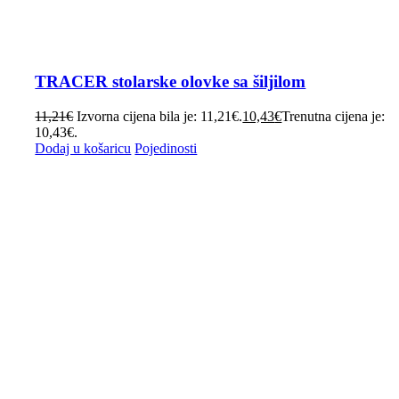
TRACER stolarske olovke sa šiljilom
11,21
€
Izvorna cijena bila je: 11,21€.
10,43
€
Trenutna cijena je:
10,43€.
Dodaj u košaricu
Pojedinosti