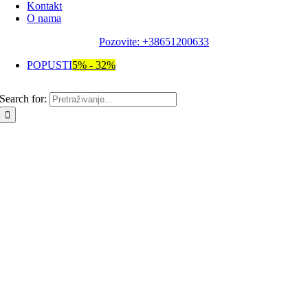
Kontakt
O nama
Pozovite: +38651200633
POPUSTI
5% - 32%
Search for: