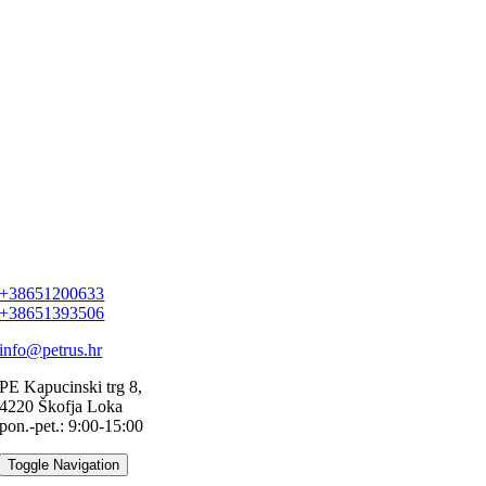
+38651200633
+38651393506
info@petrus.hr
PE Kapucinski trg 8,
4220 Škofja Loka
pon.-pet.: 9:00-15:00
Toggle Navigation