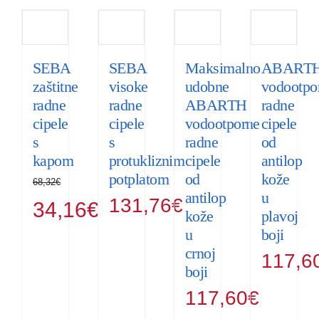
SEBA
SEBA
Maksimalno
ABART
zaštitne
visoke
udobne
vodootpo
radne
radne
ABARTH
radne
cipele
cipele
vodootporne
cipele
s
s
radne
od
kapom
protukliznim
cipele
antilop
potplatom
od
kože
68,32
€
antilop
u
Izvorna
Trenutna
131,76
€
34,16
€
kože
plavoj
cijena
cijena
u
boji
bila
je:
crnoj
117,6
je:
34,16€.
boji
68,32€.
117,60
€