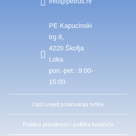
info@petrus.hr
PE Kapucinski
trg 8,
4220 Škofja
Loka
pon.-pet.: 9:00-
15:00
Opći uvjeti poslovanja tvrtke
Politika privatnosti i politika kolačića