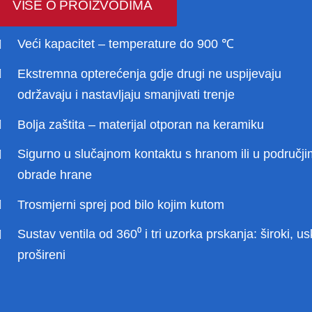
VIŠE O PROIZVODIMA
Veći kapacitet – temperature do 900 ℃
Ekstremna opterećenja gdje drugi ne uspijevaju
održavaju i nastavljaju smanjivati ​​trenje
Bolja zaštita – materijal otporan na keramiku
Sigurno u slučajnom kontaktu s hranom ili u područj
obrade hrane
Trosmjerni sprej pod bilo kojim kutom
Sustav ventila od 360⁰ i tri uzorka prskanja: široki, us
prošireni