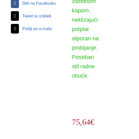
zaštitnom
Deli na Facebooku
kapom,
Tweet ta izdelek
neklizajući
potplat
Pošlji po e-mailu
otporan na
probijanje.
Poseban
stil radne
obuće.
75,64
€