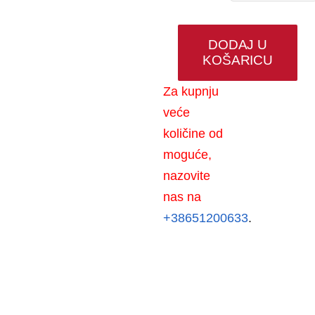
DODAJ U
KOŠARICU
SEBA
kožne
Za kupnju
visoke
veće
radne
količine od
cipele
moguće,
s
nazovite
protukliznim
nas na
potplatom
+38651200633
.
količina