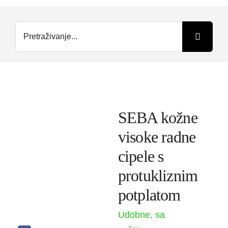
Trgovina
Search
for:
Kontakt
O nama
SEBA kožne
visoke radne
cipele s
protukliznim
potplatom
Udobne, sa