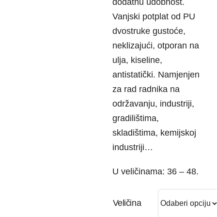
dodatnu udobnost.
Vanjski potplat od PU
dvostruke gustoće,
neklizajući, otporan na
ulja, kiseline,
antistatički. Namjenjen
za rad radnika na
održavanju, industriji,
gradilištima,
skladištima, kemijskoj
industriji…
U veličinama: 36 – 48.
Veličina