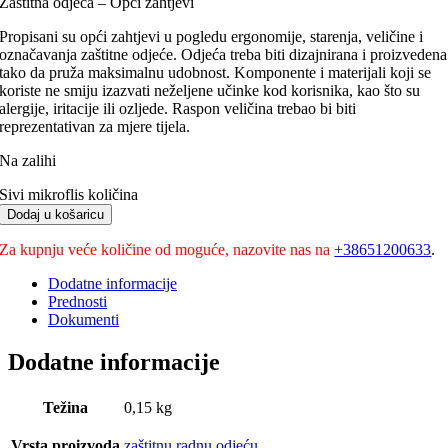
Zaštitna odjeća – Opći zahtjevi
Propisani su opći zahtjevi u pogledu ergonomije, starenja, veličine i
označavanja zaštitne odjeće. Odjeća treba biti dizajnirana i proizvedena
tako da pruža maksimalnu udobnost. Komponente i materijali koji se
koriste ne smiju izazvati neželjene učinke kod korisnika, kao što su
alergije, iritacije ili ozljede. Raspon veličina trebao bi biti
reprezentativan za mjere tijela.
Na zalihi
Sivi mikroflis količina
Dodaj u košaricu
Za kupnju veće količine od moguće, nazovite nas na
+38651200633
.
Dodatne informacije
Prednosti
Dokumenti
Dodatne informacije
Težina
0,15 kg
Vrsta proizvoda
zaštitnu radnu odjeću