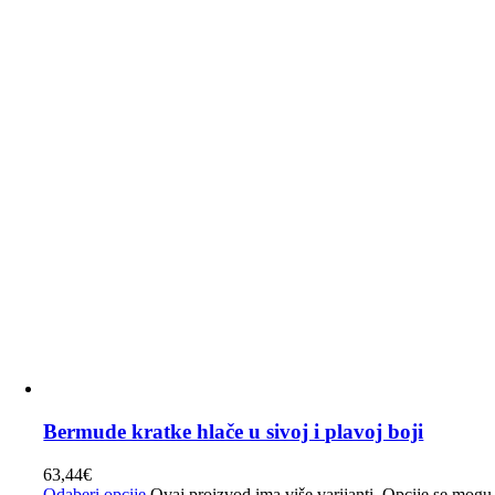
Bermude kratke hlače u sivoj i plavoj boji
63,44
€
Odaberi opcije
Ovaj proizvod ima više varijanti. Opcije se mogu