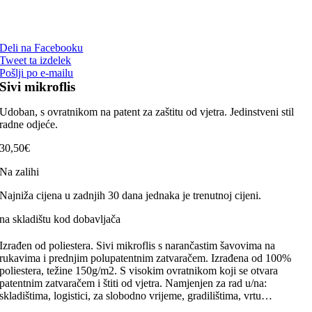
Deli na Facebooku
Tweet ta izdelek
Pošlji po e-mailu
Sivi mikroflis
Udoban, s ovratnikom na patent za zaštitu od vjetra. Jedinstveni stil
radne odjeće.
30,50
€
Na zalihi
Najniža cijena u zadnjih 30 dana jednaka je trenutnoj cijeni.
na skladištu kod dobavljača
Izrađen od poliestera. Sivi mikroflis s narančastim šavovima na
rukavima i prednjim polupatentnim zatvaračem. Izrađena od 100%
poliestera, težine 150g/m2. S visokim ovratnikom koji se otvara
patentnim zatvaračem i štiti od vjetra. Namjenjen za rad u/na:
skladištima, logistici, za slobodno vrijeme, gradilištima, vrtu…