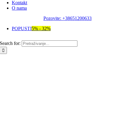
Kontakt
O nama
Pozovite: +38651200633
POPUSTI
5% - 32%
Search for: