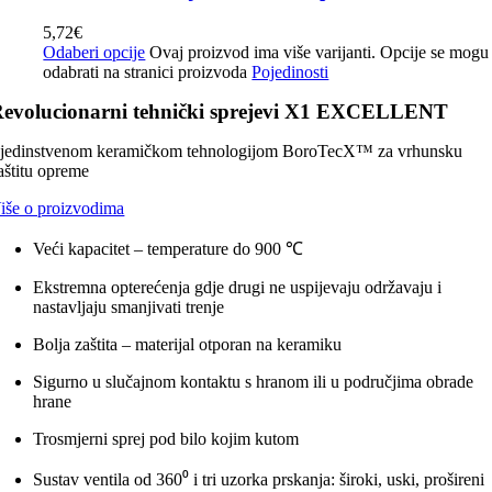
5,72
€
Odaberi opcije
Ovaj proizvod ima više varijanti. Opcije se mogu
odabrati na stranici proizvoda
Pojedinosti
evolucionarni tehnički sprejevi X1 EXCELLENT
 jedinstvenom keramičkom tehnologijom BoroTecX™ za vrhunsku
aštitu opreme
iše o proizvodima
Veći kapacitet – temperature do 900 ℃
Ekstremna opterećenja gdje drugi ne uspijevaju održavaju i
nastavljaju smanjivati ​​trenje
Bolja zaštita – materijal otporan na keramiku
Sigurno u slučajnom kontaktu s hranom ili u područjima obrade
hrane
Trosmjerni sprej pod bilo kojim kutom
Sustav ventila od 360⁰ i tri uzorka prskanja: široki, uski, prošireni