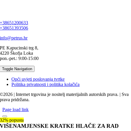
+38651200633
+38651393506
info@petrus.hr
PE Kapucinski trg 8,
4220 Škofja Loka
pon.-pet.: 9:00-15:00
Toggle Navigation
Opći uvjeti poslovanja tvrtke
Politika privatnosti i politika kolačića
©2026 | Internet trgovina je nositelj materijalnih autorskih prava. | Sva
prava pridržana.
Page load link
32% popusta
VIŠENAMJENSKE KRATKE HLAČE ZA RAD