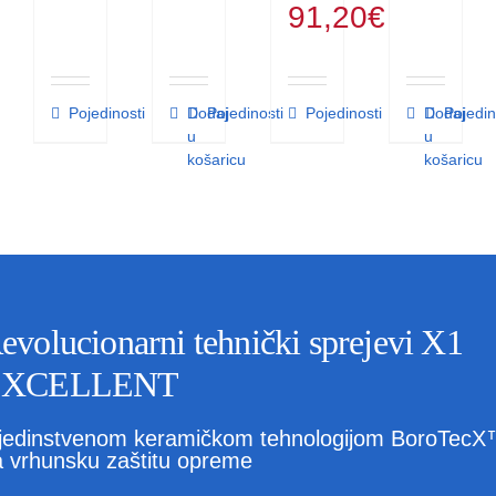
91,20
€
Pojedinosti
Dodaj
Pojedinosti
Pojedinosti
Dodaj
Pojedin
u
u
košaricu
košaricu
evolucionarni tehnički sprejevi X1
EXCELLENT
 jedinstvenom keramičkom tehnologijom BoroTec
a vrhunsku zaštitu opreme