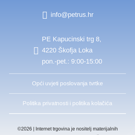
info@petrus.hr
PE Kapucinski trg 8,
4220 Škofja Loka
pon.-pet.: 9:00-15:00
Opći uvjeti poslovanja tvrtke
Politika privatnosti i politika kolačića
©2026 | Internet trgovina je nositelj materijalnih