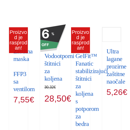
6
Proizvo
Proizvo
%
d je
d je
rasprod
rasprod
OFF
an!
an!
Zaštitna
Ultra
Vodootporni
GelFit™
maska
lagane
štitnici
Fanatic
prozirne
za
stabilizirajući
FFP3
zaštitne
koljena
štitnici
sa
naočale
za
30,32
€
ventilom
5,26
€
koljena
Izvorna
Trenutna
28,50
€
7,55
€
s
cijena
cijena
potporom
bila
je:
za
je:
28,50€.
bedra
30,32€.