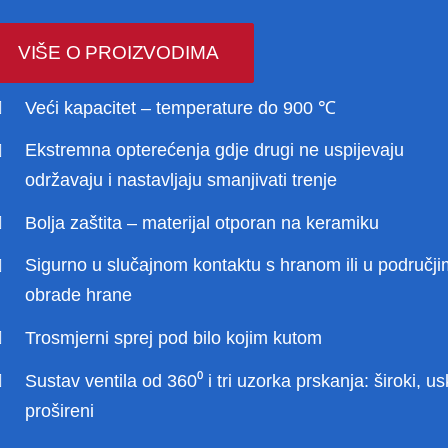
VIŠE O PROIZVODIMA
Veći kapacitet – temperature do 900 ℃
Ekstremna opterećenja gdje drugi ne uspijevaju
održavaju i nastavljaju smanjivati ​​trenje
Bolja zaštita – materijal otporan na keramiku
Sigurno u slučajnom kontaktu s hranom ili u područj
obrade hrane
Trosmjerni sprej pod bilo kojim kutom
Sustav ventila od 360⁰ i tri uzorka prskanja: široki, us
prošireni