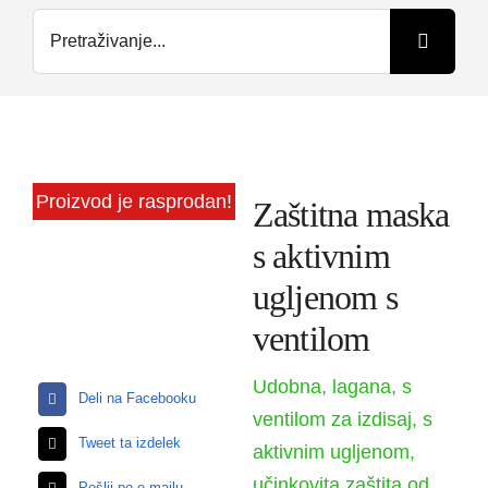
Search
for:
Kontakt
O nama
Proizvod je rasprodan!
Zaštitna maska
​​s aktivnim
ugljenom s
ventilom
Udobna, lagana, s
Deli na Facebooku
ventilom za izdisaj, s
Tweet ta izdelek
aktivnim ugljenom,
učinkovita zaštita od
Pošlji po e-mailu