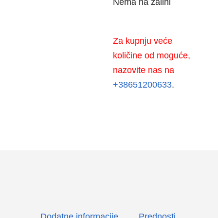
Nema na zalihi
Za kupnju veće
količine od moguće,
nazovite nas na
+38651200633
.
Dodatne informacije
Prednosti